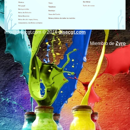
info@disecgt.com © 2016
disecgt.com
Miembro de
Zyro